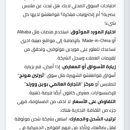
احتياجات السوق المحلي لديك. هل تبحث عن ملابس
عصرية؟ أم إلكترونيات مبتكرة؟ قوانغتشو لديها كل
شيء!
اختيار المورد الموثوق
: استخدم منصات مثل
Alibaba
أو
Made-in-China
بالإضافة إلى
مواقع صينية
اخرى
تساعدك للعثور على موردين موثوقين، وتحقق من
تقييمات العملاء وسجل الشركة.
زيارة الأسواق أو المعارض
: إذا أمكن، قم بزيارة
أسواق قوانغتشو الشهيرة مثل
سوق “
ثيرتين هونج
“
للملابس أو
مركز
“
التجارة العالمي بوين وورلد
”
للإكسسوارات.
معرض كانتون
أيضًا فرصة ذهبية.
التفاوض على الأسعار
: لا تخف من المساومة، فهي
جزء من الثقافة التجارية هناك.
ترتيب الشحن والجمارك
: استعن بشركة شحن موثوقة
لنقل بضائعك، وتأكد من فهم القوانين الجمركية في