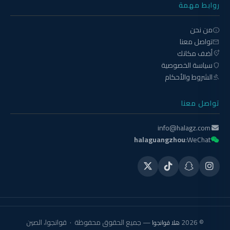
روابط مهمة
من نحن
info
تواصل معنا
mail
أضف مكانك
add_location_alt
سياسة الخصوصية
shield
الشروط والأحكام
gavel
تواصل معنا
info@halagz.com
halaguangzhou
WeChat:
© 2026
— جميع الحقوق محفوظة · قوانجوا، الصين
هلا قوانجوا