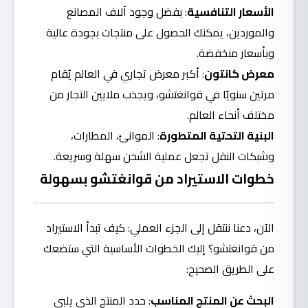
الأسعار التنافسية
: بفضل وجود آلاف المصانع
والموردين، يمكنك الحصول على منتجات بجودة عالية
وبأسعار منخفضة.
معرض كانتون
: أكبر معرض تجاري في العالم يُقام
مرتين سنويًا في قوانغتشو، ويجذب ملايين التجار من
مختلف أنحاء العالم.
البنية التحتية المتطورة
: الموانئ، المطارات،
وشبكات النقل تجعل عملية الشحن سهلة وسريعة.
خطوات الاستيراد من قوانغتشو بسهولة
الآن، دعنا ننتقل إلى الجزء العملي: كيف تبدأ الاستيراد
من قوانغتشو؟ إليك الخطوات الأساسية التي ستضعك
على الطريق الصحيح:
البحث عن المنتج المناسب
: حدد المنتج الذي يلبي