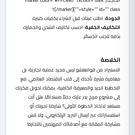
الحاجة.
[marker color=”#FFC440″ txcolor=”dark”
style=”” id=”” class=””]1[/marker]
الجودة
: اطلب عينات قبل الشراء بكميات كبيرة.
التكاليف الخفية
: احسب تكاليف الشحن والجمارك
بدقة لتجنب الخسائر.
الخلاصة
الاستيراد من قوانغتشو ليس مجرد عملية تجارية، بل
مغامرة مثيرة تأخذك إلى قلب الاقتصاد العالمي. مع
التخطيط الجيد والمعرفة الكافية، يمكنك تحويل فكرتك
إلى مشروع مربح يدر عليك دخلاً مستدامًا. هل أنت
مستعد لاتخاذ الخطوة الأولى؟ شاركنا تجربتك أو
استفساراتك عبر ارسال البريد الإلكتروني، ولا تنسَ
مشاركة المقالة مع أصدقائك المهتمين بالتجارة!