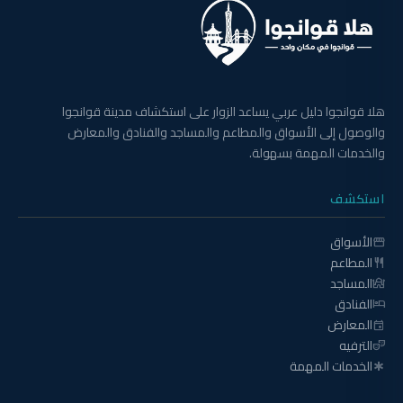
هلا قوانجوا دليل عربي يساعد الزوار على استكشاف مدينة قوانجوا
والوصول إلى الأسواق والمطاعم والمساجد والفنادق والمعارض
والخدمات المهمة بسهولة.
استكشف
الأسواق
storefront
المطاعم
restaurant
المساجد
mosque
الفنادق
hotel
المعارض
event
الترفيه
theater_comedy
الخدمات المهمة
emergency