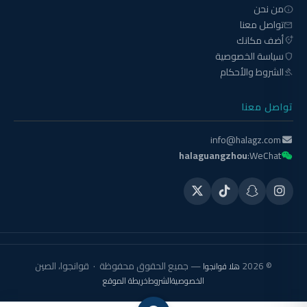
من نحن
info
تواصل معنا
mail
أضف مكانك
add_location_alt
سياسة الخصوصية
shield
الشروط والأحكام
gavel
تواصل معنا
info@halagz.com
halaguangzhou
WeChat:
© 2026
— جميع الحقوق محفوظة · قوانجوا، الصين
هلا قوانجوا
الخصوصية
الشروط
خريطة الموقع