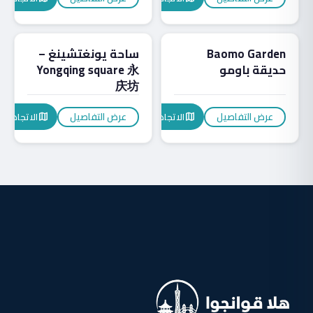
معالم قوانجوا
معالم قوانجوا
Baomo Garden
ساحة يونغتشينغ –
حديقة باومو
Yongqing square 永
庆坊
عرض التفاصيل
عرض التفاصيل
الاتجاهات
الاتجاهات
map
map