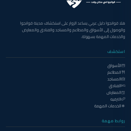
هلا قوانجوا دليل عربي يساعد الزوار على استكشاف مدينة قوانجوا
والوصول إلى الأسواق والمطاعم والمساجد والفنادق والمعارض
والخدمات المهمة بسهولة.
استكشف
الأسواق
storefront
المطاعم
restaurant
المساجد
mosque
الفنادق
hotel
المعارض
event
الترفيه
theater_comedy
الخدمات المهمة
emergency
روابط مهمة