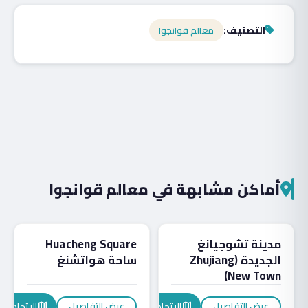
التصنيف:
معالم قوانجوا
أماكن مشابهة في معالم قوانجوا
معالم قوانجوا
معالم قوانجوا
مدينة تشوجيانغ
Huacheng Square
الجديدة (Zhujiang
ساحة هواتشنغ
New Town)
عرض التفاصيل
عرض التفاصيل
الاتجاهات
الاتجاهات
map
map