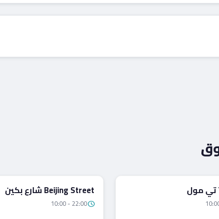
وق
لتسوق
مراكز التسوق
Beijing Street شارع بكين
10:00 - 22:00
10:0
schedule