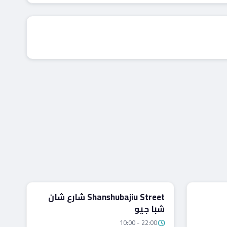
مراكز التسوق
Shanshubajiu Street شارع شان
شبا جيو
10:00 - 22:00
schedule