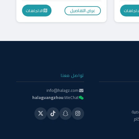
عرض التفاصيل
لاتجاهات
الاتجاهات
map
تواصل معنا
info@halagz.com
halaguangzhou
WeChat:
صية
ام