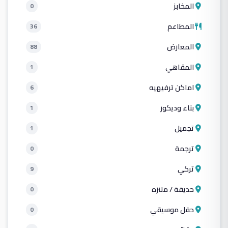
المخابز
0
المطاعم
36
المعارض
88
المقاهي
1
اماكن ترفيهيه
6
بناء وديكور
1
تجميل
1
ترجمة
0
تركي
9
حديقة / متنزه
0
حفل موسيقي
0