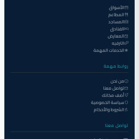
الأسواق
storefront
المطاعم
restaurant
المساجد
mosque
الفنادق
hotel
المعارض
event
الترفيه
theater_comedy
الخدمات المهمة
emergency
روابط مهمة
من نحن
info
تواصل معنا
mail
أضف مكانك
add_location_alt
سياسة الخصوصية
shield
الشروط والأحكام
gavel
تواصل معنا