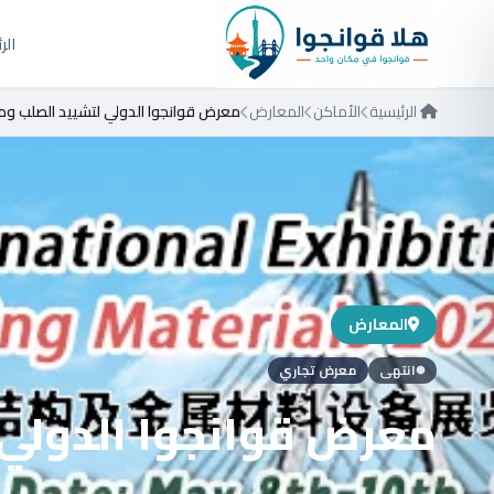
الر
الرئيسية
الأماكن
المعارض
معرض قوانجوا الدولي لتشييد الصلب ومواد البناء الم
المعارض
انتهى
معرض تجاري
⚫