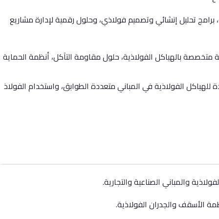
 برمجيات نمذجة الهياكل (BIM)، برامج تحليل إنشائي وتصميم فولاذي، وحلول رقمية لإدارة مشاريع
 متخصصة بالهياكل الفولاذية، حلول مقاومة التآكل، أنظمة الحماية
ة للهياكل الفولاذية في المباني متعددة الطوابق، واستخدام الفولاذ
لاذية والمباني الصناعية والتجارية.
ظمة الأسقف والجدران الفولاذية.