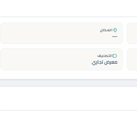
المكان
location_on
—
التصنيف
label
معرض تجاري