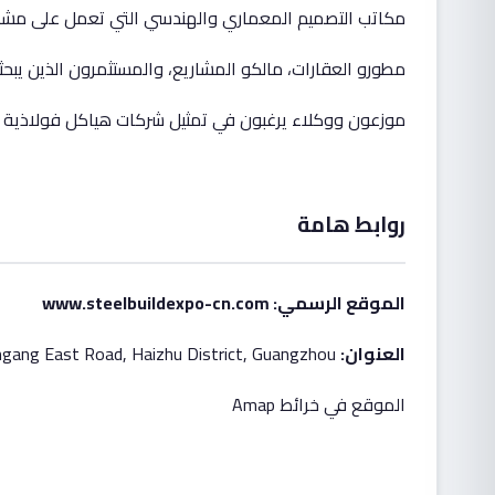
مكاتب التصميم المعماري والهندسي التي تعمل على مشاري
مطورو العقارات، مالكو المشاريع، والمستثمرون الذين يبحث
موزعون ووكلاء يرغبون في تمثيل شركات هياكل فولاذية 
روابط هامة
الموقع الرسمي
:
www.steelbuildexpo-cn.com
العنوان:
Poly World Trade Center, Block E, No. 1000 Xingang East Road, Haizhu District, Guangzhou
الموقع في خرائط Amap