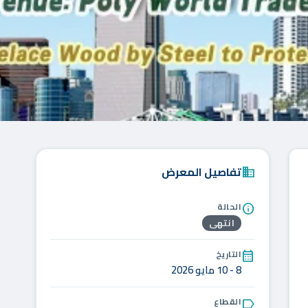
تفاصيل المعرض
domain
الحالة
info
انتهى
التاريخ
calendar_month
8 - 10 مايو 2026
القطاع
label