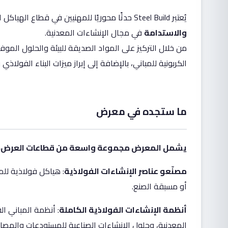
يُعتبر Steel Build حدثًا محوريًا للمهنيين في قطاع الهياكل الفولاذية لأنه يسلط الضوء على
والاستدامة
في مجال الإنشاءات المعدنية.
من خلال التركيز على المواد الصديقة للبيئة والحلول المو
الكربونية للمباني، بالإضافة إلى إبراز ميزات البناء الفولاذي
ما ستجده في معرض
يشمل المعرض مجموعة واسعة من قطاعات العرض، م
مصنّعو عناصر الإنشاءات الفولاذية
: هياكل فولاذية لل
أو مسبقة الصنع.
أنظمة الإنشاءات الفولاذية الكاملة
: أنظمة المباني ا
المعدنية، وحلول الإنشاءات الصناعية للمستودعات والمصان