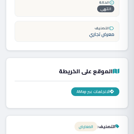
الحالة
info
انتهى
التصنيف
label
معرض تجاري
الموقع على الخريطة
الاتجاهات عبر AMap
التصنيف:
المعارض