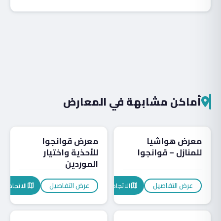
أماكن مشابهة في المعارض
أثاث
المعارض
معرض هواشيا
معرض قوانجوا
للمنازل – قوانجوا
للأحذية واختيار
الموردين
عرض التفاصيل
عرض التفاصيل
الاتجاهات
الاتجاهات
map
map
أغذية
المعارض