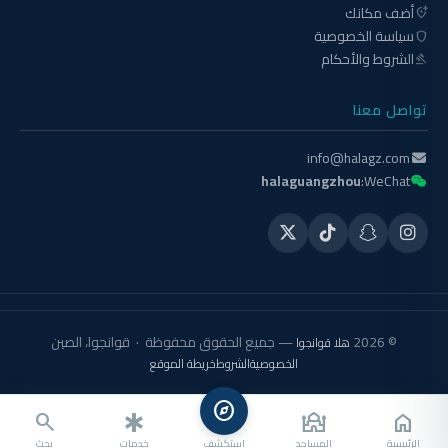
أضف مكانك
add_location_alt
سياسة الخصوصية
shield
الشروط والأحكام
gavel
تواصل معنا
info@halagz.com
halaguangzhou
WeChat:
© 2026
— جميع الحقوق محفوظة · قوانجوا، الصين
هلا قوانجوا
الخصوصية
الشروط
خريطة الموقع
explore
search
emergency
mosque
home
الرئيسية
المساجد
استكشف
خدمات
بحث