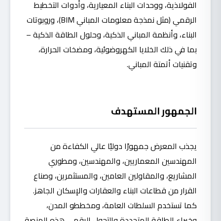
الفولاذية، ووحدات البناء المعيارية، وأدوات التخطيط
الرقمي (مثل نمذجة معلومات المباني BIM)، وروبوتات
البناء، وأنظمة المباني الذكية، وحلول الطاقة الذكية –
بما في ذلك الخلايا الكهروضوئية، ومضخات الحرارة،
وتقنيات أتمتة المباني.
الجمهور المستهدف
يجذب المعرض جمهورًا دوليًا عالي الكفاءة من
المهندسين المعماريين، والمهندسين، ومطوري
المشاريع، والمقاولين العامين، والمستثمرين، وصناع
القرار من قطاعات البناء والعقارات والإسكان الجاهز.
كما تستخدم السلطات العامة، ومخططو المدن،
وخبراء الطاقة المتجددة والتحول الرقمي هذه المنصة