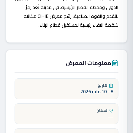
الدولي ومحطة القطار الرئيسية. في مدينة تُعد رمزًا
للتقدم والقوة الصناعية، رسّخ معرض CIHIE مكانته
كنقطة التقاء رئيسية لمستقبل قطاع البناء.
معلومات المعرض
event_note
التاريخ
calendar_month
8 - 10 مايو 2026
المكان
location_on
—