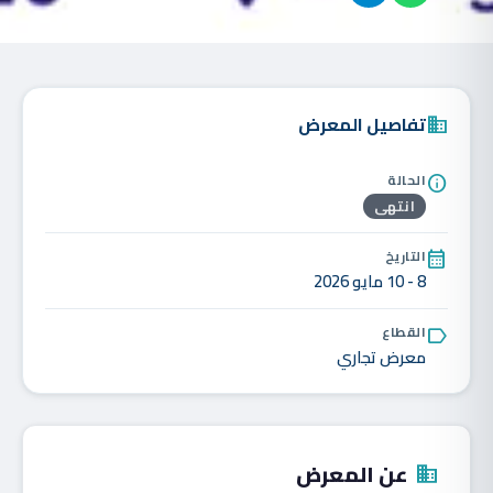
تفاصيل المعرض
domain
الحالة
info
انتهى
التاريخ
calendar_month
8 - 10 مايو 2026
القطاع
label
معرض تجاري
عن المعرض
domain