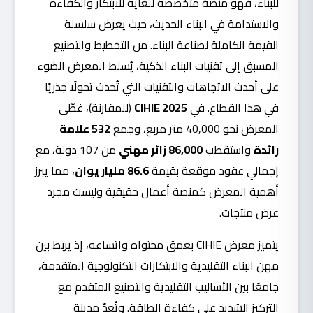
للبناء، فهو منصة متخصصة للغاية للابتكار والكفاءة
والاستدامة في البناء الحديث، حيث يعرض سلسلة
القيمة الكاملة لصناعة البناء. من التخطيط والتصنيع
المسبق إلى تقنيات البناء الذكية، يُسلط المعرض الضوء
على أحدث الاتجاهات والتقنيات التي تُحدث تحولًا جذريًا
في هذا القطاع. في
CIHIE 2025
(للمقارنة)، غطّى
المعرض نحو 40,000 متر مربع، وجمع
532 علامة
رائدة
واستقطب
86,000 زائر مهني
من 107 دولة، مع
إجمالي عقود موقعة بقيمة
86.6 مليار يوان
، مما يبرز
أهمية المعرض كمنصة أعمال حقيقية وليست مجرد
عرض منتجات.
يتميز معرض CIHIE بعمق محتواه واتساعه، إذ يربط بين
مهن البناء التقليدية والابتكارات التكنولوجية المتقدمة،
جامعًا بين الأساليب التقليدية والتصنيع المتقدم مع
التركيز الشديد على كفاءة الطاقة. وتُعدّ مدينة