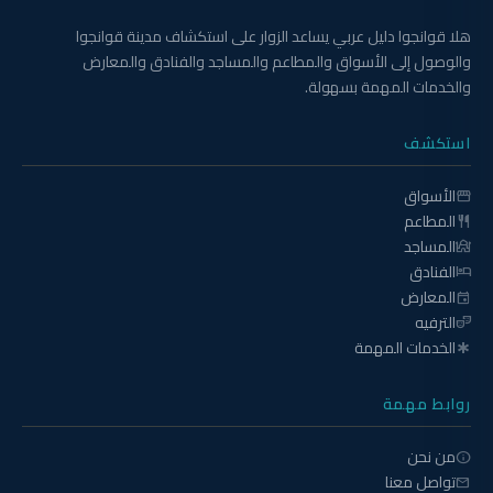
هلا قوانجوا دليل عربي يساعد الزوار على استكشاف مدينة قوانجوا
والوصول إلى الأسواق والمطاعم والمساجد والفنادق والمعارض
والخدمات المهمة بسهولة.
استكشف
الأسواق
storefront
المطاعم
restaurant
المساجد
mosque
الفنادق
hotel
المعارض
event
الترفيه
theater_comedy
الخدمات المهمة
emergency
روابط مهمة
من نحن
info
تواصل معنا
mail