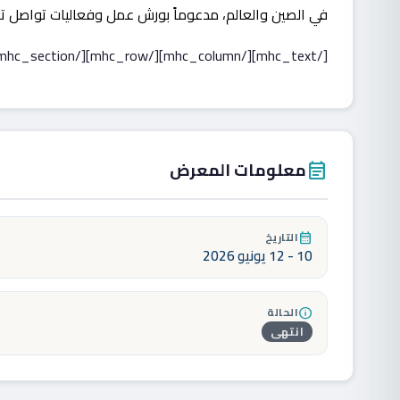
في الصين والعالم، مدعوماً بورش عمل وفعاليات تواصل تعزز 
[/mhc_text][/mhc_column][/mhc_row][/mhc_section]
معلومات المعرض
event_note
التاريخ
calendar_month
10 - 12 يونيو 2026
الحالة
info
انتهى