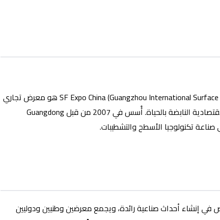
معرض SF Expo China (Guangzhou International Surface Finishing, Electroplating and Coating Exhibition) هو معرض تجاري
مرموق يُقام سنوياً في مجمع كانتون قوانجوا، المدينة الاقتصادية النابضة بالحياة. أُسس في 2007 من قبل Guangdong
Guangdong Zhizhan Exhibition.، المتخصص في إنشاء أحداث صناعية رائدة، ويجمع معرضين وطنيين ودوليين