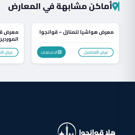
أماكن مشابهة في المعارض
أثاث
المعارض
معرض هواشيا للمنازل – قوانجوا
معرض قوا
الموردين
عرض التفاصيل
عرض الت
الاتجاهات
map