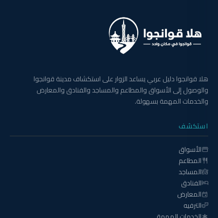
هلا قوانجوا دليل عربي يساعد الزوار على استكشاف مدينة قوانجوا
والوصول إلى الأسواق والمطاعم والمساجد والفنادق والمعارض
والخدمات المهمة بسهولة.
استكشف
الأسواق
storefront
المطاعم
restaurant
المساجد
mosque
الفنادق
hotel
المعارض
event
الترفيه
theater_comedy
الخدمات المهمة
emergency