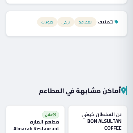
التصنيف:
المطاعم
تركي
حلويات
أماكن مشابهة في المطاعم
المطاعم
المطاعم
بن السلطان كوفي
حلال
verified
BON ALSULTAN
مطعم الماره
COFFEE
Almarah Restaurant