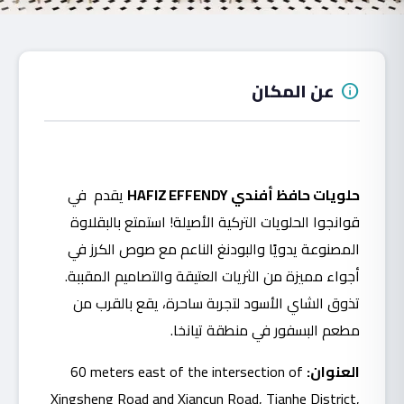
عن المكان
info
حلويات حافظ أفندي HAFIZ EFFENDY
يقدم في
قوانجوا الحلويات التركية الأصيلة! استمتع بالبقلاوة
المصنوعة يدويًا والبودنغ الناعم مع صوص الكرز في
أجواء مميزة من الثريات العتيقة والتصاميم المقببة.
تذوق الشاي الأسود لتجربة ساحرة، يقع بالقرب من
مطعم البسفور في منطقة تيانخا.
العنوان:
60 meters east of the intersection of
Xingsheng Road and Xiancun Road, Tianhe District,